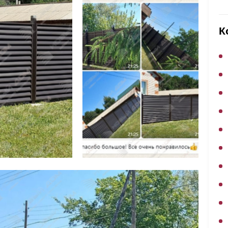
ВЫБОР ПО ХАРАКТЕРИСТИКАМ
Горизонтальные заборы
К
Высокие заборы
Красивые, дизайнерские заборы
ВЫБОР ПО СПОСОБУ МОНТАЖА
Заборы под ключ
Готовые заборы
Комплекты заборов-лего "сделай сам"
Быстровозводимые заборы