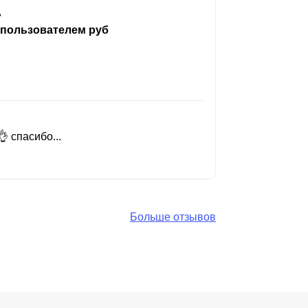
ь
 пользователем руб
 спасибо...
Добрый день
Читать вес
Больше отзывов