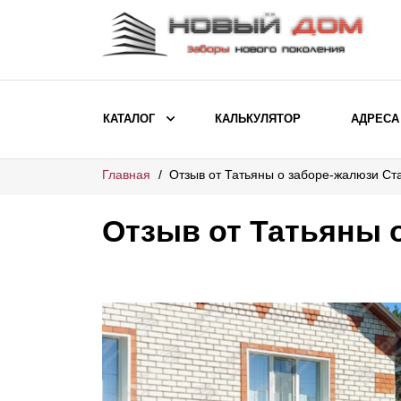
КАТАЛОГ
КАЛЬКУЛЯТОР
АДРЕСА
Главная
Отзыв от Татьяны о заборе-жалюзи Ст
ВЫБОР ПО МОДЕЛИ
Заборы Ранчо
Отзыв от Татьяны 
Заборы Хай-тек
Заборы Классика
Заборы Жалюзи
ВЫБОР ПО НАЗНАЧЕНИЮ
Заборы и ограждения для детских
садов