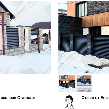
е-жалюзи Стандарт
Отзыв от Евг