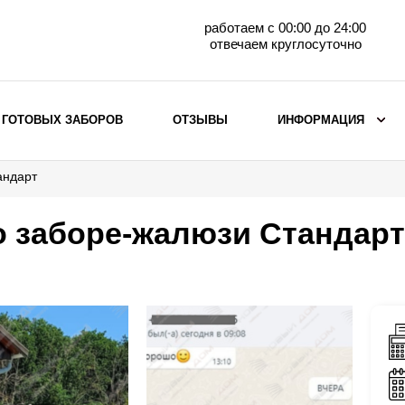
работаем с 00:00 до 24:00
отвечаем круглосуточно
 ГОТОВЫХ ЗАБОРОВ
ОТЗЫВЫ
ИНФОРМАЦИЯ
андарт
ВЫБОР ПО МАТЕРИАЛУ
Заборы с кирпичными столбами
о заборе-жалюзи Стандарт
Заборы из евроштакетника
горизонтального
Металлические заборы для дачи
Забор жалюзи с кирпичными столбами
Металлические заборы
Металлические ограждения