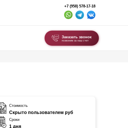
+7 (958) 578-17-18
Заказать звонок
позвоним за наш счет
ВЫБОР ПО ТИПУ
Модульные заборы и ограждения
Комбинированные заборы
Секционные заборы
ВОРОТА И КАЛИТКИ
Стоимость
Скрыто пользователем руб
Ворота откатные
Сроки
Ворота распашные
1 дня
Ворота складные гармошка