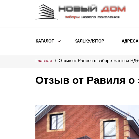
КАТАЛОГ
КАЛЬКУЛЯТОР
АДРЕСА
Главная
Отзыв от Равиля о заборе-жалюзи НД+
ВЫБОР ПО МОДЕЛИ
Заборы Ранчо
Отзыв от Равиля о
Заборы Хай-тек
Заборы Классика
Заборы Жалюзи
ВЫБОР ПО НАЗНАЧЕНИЮ
Заборы и ограждения для детских
садов