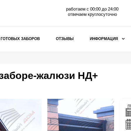
работаем с 00:00 до 24:00
отвечаем круглосуточно
 ГОТОВЫХ ЗАБОРОВ
ОТЗЫВЫ
ИНФОРМАЦИЯ
ВЫБОР ПО МАТЕРИАЛУ
Заборы с кирпичными столбами
 заборе-жалюзи НД+
Заборы из евроштакетника
горизонтального
Металлические заборы для дачи
Забор жалюзи с кирпичными столбами
Металлические заборы
Металлические ограждения