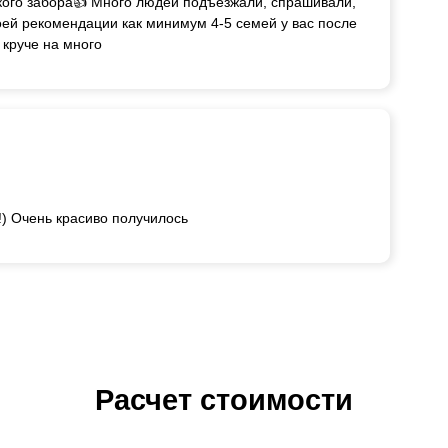
акого забора👍 Много людей подъезжали, спрашивали,
 моей рекомендации как минимум 4-5 семей у вас после
 круче на много
!) Очень красиво получилось
Расчет стоимости