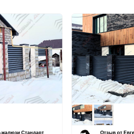
е-жалюзи Стандарт
Отзыв от Евг