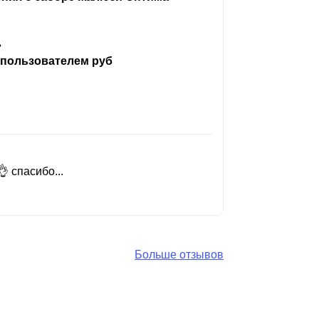
ь
 пользователем руб
 спасибо...
Добрый день
Читать вес
Больше отзывов