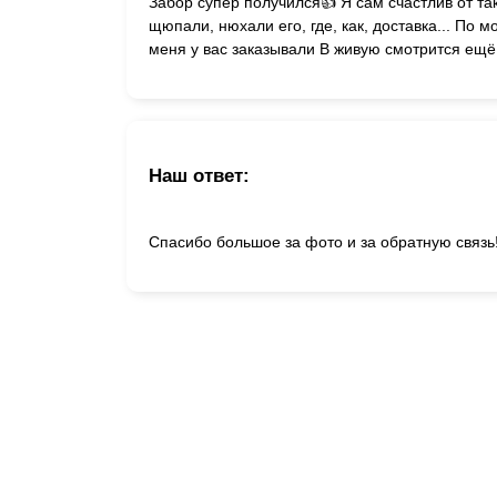
Забор супер получился👍 Я сам счастлив от т
щюпали, нюхали его, где, как, доставка... По
меня у вас заказывали В живую смотрится ещё
Наш ответ:
Спасибо большое за фото и за обратную связь