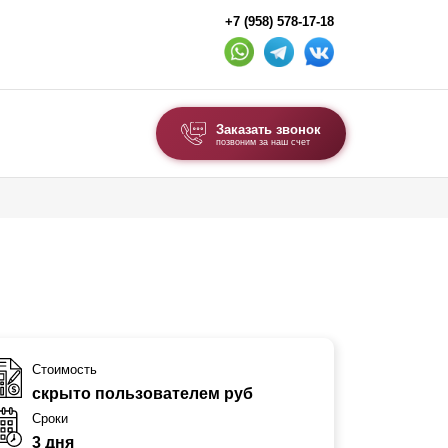
+7 (958) 578-17-18
Заказать звонок
позвоним за наш счет
ВЫБОР ПО ТИПУ
Модульные заборы и ограждения
Комбинированные заборы
Секционные заборы
ВОРОТА И КАЛИТКИ
Стоимость
скрыто пользователем руб
Ворота откатные
Сроки
Ворота распашные
3 дня
Ворота складные гармошка