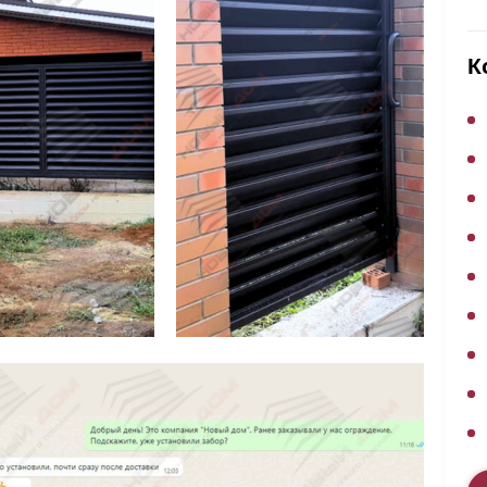
ВЫБОР ПО ХАРАКТЕРИСТИКАМ
Горизонтальные заборы
К
Высокие заборы
Красивые, дизайнерские заборы
ВЫБОР ПО СПОСОБУ МОНТАЖА
Заборы под ключ
Готовые заборы
Комплекты заборов-лего "сделай сам"
Быстровозводимые заборы