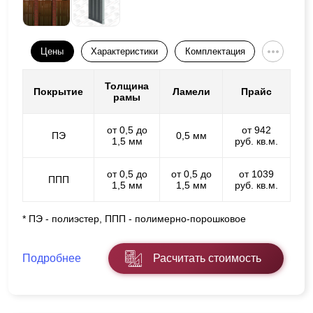
Цены
Характеристики
Комплектация
Толщина
Покрытие
Ламели
Прайс
рамы
от 0,5 до
от 942
ПЭ
0,5 мм
1,5 мм
руб. кв.м.
от 0,5 до
от 0,5 до
от 1039
ППП
1,5 мм
1,5 мм
руб. кв.м.
* ПЭ - полиэстер, ППП - полимерно-порошковое
Подробнее
Расчитать стоимость