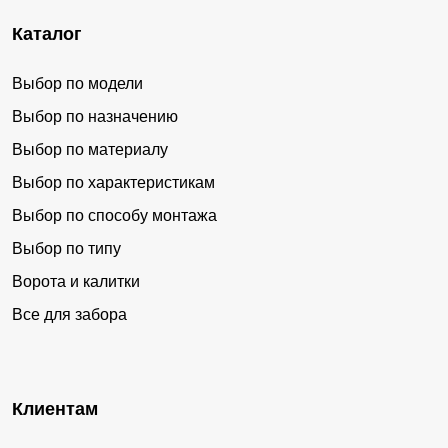
Дети любят играют на свежем воздухе. Однако есть
Каталог
профнастил
профнастил
вероятность, попадания их на проезжую часть улицы.
Выбор по модели
профнастил
компания
компания
Вы не можете постоянно наблюдать за малышом, а
наличие массивного барьера не даст ему убежать и
Выбор по назначению
компания
компания
компания
спрячет от посторонних глаз подозрительных
Выбор по материалу
незнакомцев. Также массивное ограждение защитит от
компания
компания
компания
Выбор по характеристикам
грязи и шума, если участок или промышленное здание
Выбор по способу монтажа
компания
компания
компания
расположены в непосредственной близости от
Выбор по типу
оживленной дороги или промышленных предприятий.
цена
цена
цена
цена
Ворота и калитки
Все для забора
Конфиденциальность
цена
цена
сетка
сетка
Никто не любит вторжения в свое личное пространство.
сетка
сетка
сетка
сетка
Массивные конструкции заграждений помогут вам
Клиентам
сетка
ral
ral
ral
ral
уединиться. Соседи не смогут наблюдать, как вы