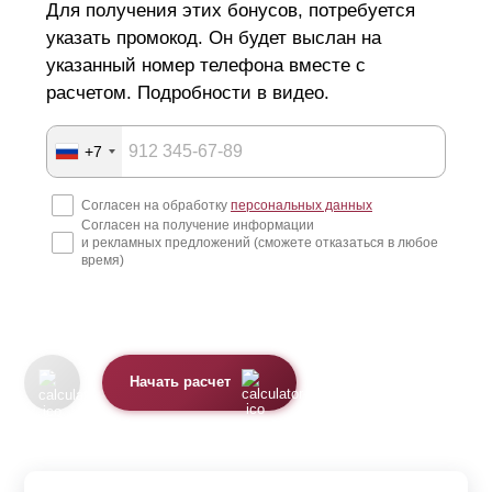
Для получения этих бонусов, потребуется
указать промокод. Он будет выслан на
Если забор должен находиться между двумя
указанный номер телефона вместе с
соседствующими участками, он может затенять
расчетом. Подробности в видео.
определенную площадь земли у ваших соседей и
причинять им неудобства. Закон запрещает
+7
строительство заборов на границе с соседствующими
участками без согласования с соседями. Размер участка
Согласен на обработку
персональных данных
Согласен на получение информации
имеет принципиальное значение при выборе высоты
и рекламных предложений (сможете отказаться в любое
время)
забора. Очень большой забор на небольшой частной
территории может загромождать двор, ограничивать
ощущение свободы и пространства для жильцов.
Кроме юридических аспектов, нужно уделить внимание
Начать расчет
технической стороне строительства и монтажа
конструкции, так как очень массивный размер постройки
налагает целый ряд технических условий: