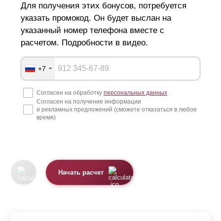
Для получения этих бонусов, потребуется
осуществляется из высококачественной стали,
указать промокод. Он будет выслан на
поступающей на завод в рулонах. Далее рулоны
указанный номер телефона вместе с
расчетом. Подробности в видео.
рубятся на листы, а они, в свою очередь, разрезаются
лазером по необходимому размеру и рисунку любой
+7
сложности. После нарезки производится штамповка и
деталям придается окончательная форма профиля.
Согласен на обработку
персональных данных
Согласен на получение информации
Не смотря на простоту конструкции забора в стиле
и рекламных предложений (сможете отказаться в любое
ранчо, существуют дизайнерские решения,
время)
существенно меняющие его вид и способные улучшить
общее впечатление от дома или дачи. Для крепления
секций забора подойдут любые столбы. Они могут быть
Начать расчет
изготовлены из различных материалов: металла,
дерева, бетона, кирпича. Секции забора производятся
по размерам заказчика, поэтому могут крепиться даже к