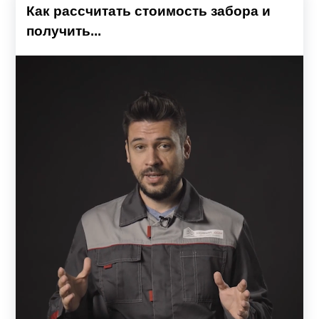
столбам, которые уже использовались ранее и остались
Как рассчитать стоимость забора и
после демонтажа старого полотна ограды. За счет
получить...
широкого выбора различных параметров забора:
ширины ламелей, размеру шага между ними, глубины
профиля, цвета защитного покрытия, а также способов
крепления ламелей к направляющим, можно
кардинально изменить его внешний вид.
Характеристики различных вариантов
Чтобы сделать оптимальный выбор забора типа ранчо,
перед заказом, желательно, изучить основные его
модификации и характеристики:
Толщина металла профиля для изготовления
ламелей и рамы может варьироваться от 0.5 до 1.5