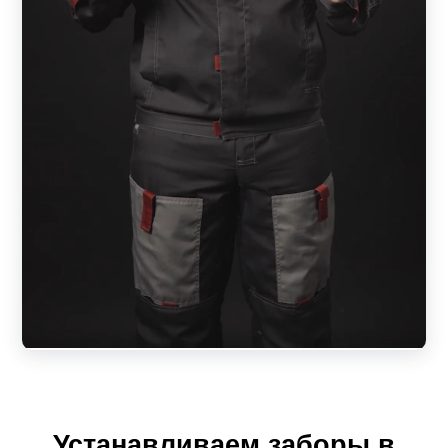
мм. Соответственно более толстый металл
обеспечивает высокую прочность, долговечность и
надежность забора, но при этом значительно
увеличивает объем используемого металла. Если
забор несет не только декоративную функцию,
рекомендуется использовать металл толщиной не
менее 0.7 мм. В случае применения минимальной
толщины при ширине секции более 1,5 м,
возможно провисание ламелей. В таком случае
раму желательно изготовить из более толстого
металла или с большей частотой использовать
усилители.
Ширина ламелей может быть 50, 70, 100 и 150 мм.
По желанию заказчика, они могут быть
изготовлены индивидуального размера.
Устанавливаем заборы в