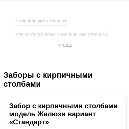
с кирпичными столбами
для частного дома с кирпичными столбами
ЕЩЕ
на кирпичных столбах
строительство с кирпичными столбами
Заборы с кирпичными
зеленый с кирпичными столбами
столбами
расчет стоимости с кирпичными столбами
Забор с кирпичными столбами
модель Жалюзи вариант
«Стандарт»