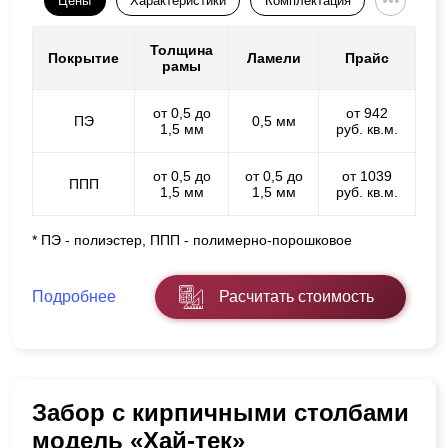
Цены
Характеристики
Комплектация
Толщина
Покрытие
Ламели
Прайс
рамы
от 0,5 до
от 942
ПЭ
0,5 мм
1,5 мм
руб. кв.м.
от 0,5 до
от 0,5 до
от 1039
ППП
1,5 мм
1,5 мм
руб. кв.м.
* ПЭ - полиэстер, ППП - полимерно-порошковое
Подробнее
Расчитать стоимость
Забор с кирпичными столбами
модель «Хай-тек»