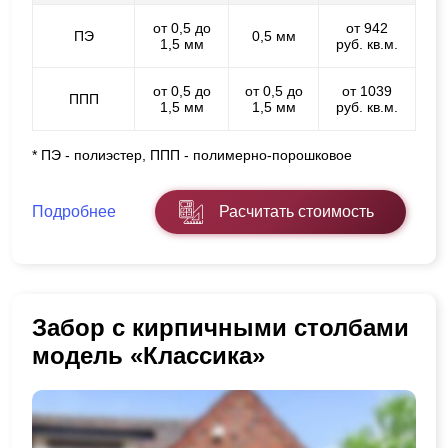
от 0,5 до
от 942
ПЭ
0,5 мм
1,5 мм
руб. кв.м.
от 0,5 до
от 0,5 до
от 1039
ППП
1,5 мм
1,5 мм
руб. кв.м.
* ПЭ - полиэстер, ППП - полимерно-порошковое
Подробнее
Расчитать стоимость
Забор с кирпичными столбами
модель «Классика»