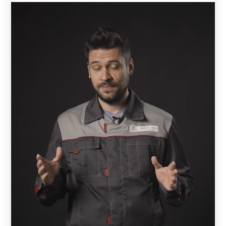
Любые модификации наших ограждений адаптированы
для монтажа на кирпичных столбах. Благодаря
конструктивным особенностям, заборы просты в
установке. Работы по возведению не требуют
специальной квалификации, ограждение вполне
реально установит самостоятельно.
Возведение столбов и фундамент
Существуют три типа фундаментов, на которые
монтируют забор со столбами из кирпича: ленточный,
столбчатый и комбинированный. Самым оптимальным
вариантом является
мелкозаглубленный
ленточный
фундамент, с армирующим каркасом. Глубина
заложения в среднем 30—90 см. Величина зависит от