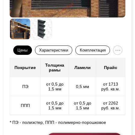
Цены
Характеристики
Комплектация
Толщина
Покрытие
Ламели
Прайс
рамы
от 0,5 до
от 1713
ПЭ
0,5 мм
1,5 мм
руб. кв.м.
от 0,5 до
от 0,5 до
от 2262
ППП
1,5 мм
1,5 мм
руб. кв.м.
* ПЭ - полиэстер, ППП - полимерно-порошковое