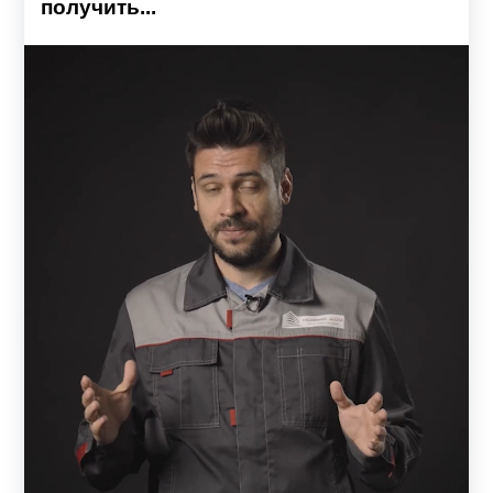
получить...
большинстве случаев не требует привлечения
квалифицированных специалистов. Это позволяет
значительно снизить расходы на установку забора.
Сборка не предполагает применения сварочных
аппаратов и технически сложных инструментов.
Поставляемые элементы конструкции изготовлены по
заданным размерам, окрашены и полностью готовы к
сборке. На конструктивных элементах сборных заборов
предусмотрены крепежные отверстия для фиксации
деталей между собой. К заказу прилагается инструкция с
точной последовательностью процесса сборки.
Конструкция панельных заборов
Основа конструкции — металлическая рама, состоящая