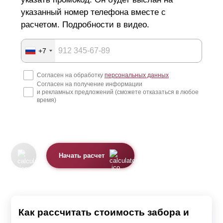
указанный номер телефона вместе с
оцинкованная сталь устойчива к воздействию
расчетом. Подробности в видео.
влаги и коррозийным процессам;
полиэстер
и полимерно-порошковый слой
+7
защищают забор от выцветания и выгорания,
Согласен на обработку
персональных данных
устойчивы к воздействию атмосферных явлений;
Согласен на получение информации
и рекламных предложений (сможете отказаться в любое
изделие не требует ежегодного обслуживания,
время)
окрашивания, нанесения антикоррозийного слоя и
дополнительных вложений;
детали изготавливаются по индивидуальным
размерам и окрашиваются в выбранный цвет, что
Начать расчет
позволяет в любое время расширить зону
ограждения и добавить дополнительные
элементы.
Как рассчитать стоимость забора и
Монтаж декоративных панелей не составляет труда и в