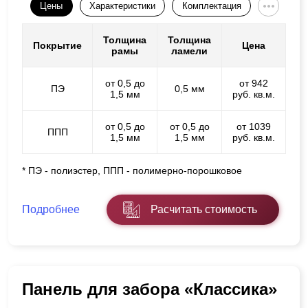
Цены
Характеристики
Комплектация
Толщина
Толщина
Покрытие
Цена
рамы
ламели
от 0,5 до
от 942
ПЭ
0,5 мм
1,5 мм
руб. кв.м.
от 0,5 до
от 0,5 до
от 1039
ППП
1,5 мм
1,5 мм
руб. кв.м.
* ПЭ - полиэстер, ППП - полимерно-порошковое
Подробнее
Расчитать стоимость
Панель для забора «Классика»