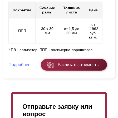
Сечение
Толщина
Покрытие
Цена
рамы
листа
от
30 х 30
от 1,5 до
11962
ППП
мм
30 мм
руб.
кв.м.
* ПЭ - полиэстер, ППП - полимерно-порошковое
Подробнее
Расчитать стоимость
Отправьте заявку или
вопрос