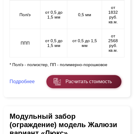
от
от 0,5 до
1832
Пол/э
0,5 мм
1,5 мм
руб.
кв.м.
от
от 0,5 до
от 0,5 до 1,5
2568
ППП
1,5 мм
мм
руб.
кв.м.
* Пол/э - полиэстер, ПП - полимерно-порошковое
Подробнее
Расчитать стоимость
Модульный забор
(ограждение) модель Жалюзи
вариант «Люкс»