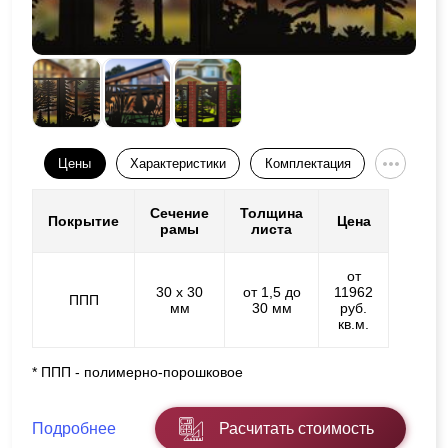
Цены
Характеристики
Комплектация
Сечение
Толщина
Покрытие
Цена
рамы
листа
от
30 х 30
от 1,5 до
11962
ППП
мм
30 мм
руб.
кв.м.
* ППП - полимерно-порошковое
Подробнее
Расчитать стоимость