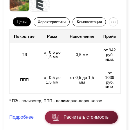
Цены
Характеристики
Комплектация
Покрытие
Рама
Наполнение
Прайс
от 942
от 0,5 до
ПЭ
0,5 мм
руб.
1,5 мм
кв.м.
от
от 0,5 до
от 0,5 до 1,5
1039
ППП
1,5 мм
мм
руб.
кв.м.
* ПЭ - полиэстер, ППП - полимерно-порошковое
Подробнее
Расчитать стоимость