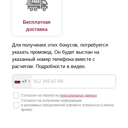
производственном объекте. Вы получите красивый,
стильный металлический забор со следующим набором
Бесплатная
преимуществ:
доставка
индивидуальные размеры и проектная смета с
Для получения этих бонусов, потребуется
гарантией на качество от завода—производителя;
указать промокод. Он будет выслан на
стабильно надежное качество комплектующих,
указанный номер телефона вместе с
изготовленных в заводских условиях;
расчетом. Подробности в видео.
благодаря тому, что наше производство оснащено
современным парком станков, это исключает
+7
конструктивные ошибки из—за человеческого
Согласен на обработку
персональных данных
фактора;
Согласен на получение информации
и рекламных предложений (сможете отказаться в любое
детали изготовлены из оцинкованных марок стали,
время)
поэтому надежно защищены от ржавчины,
коррозии и других разрушающих действий