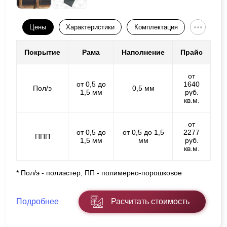
Цены
Характеристики
Комплектация
Покрытие
Рама
Наполнение
Прайс
от
от 0,5 до
1640
Пол/э
0,5 мм
1,5 мм
руб.
кв.м.
от
от 0,5 до
от 0,5 до 1,5
2277
ППП
1,5 мм
мм
руб.
кв.м.
* Пол/э - полиэстер, ПП - полимерно-порошковое
Подробнее
Расчитать стоимость