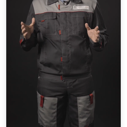
представлены различными типами и вариантами
исполнения. Вы можете подобрать толщину стального
профиля, цвет, фактуру и вид декоративно—защитного
покрытия. Спецтехника не нужна, т.к забор состоит из
отдельных планок.
Модель
Достоинства
Вариант, который доступен с
максимальным размером планки в
218 мм, что сокращает количество
«Стандарт»
деталей в конструкции. Модель
может комплектоваться воротами,
но забор можно заказать и без.
Отличается средним размером
планки среди конструкций с Z
образным профилем. Подходит