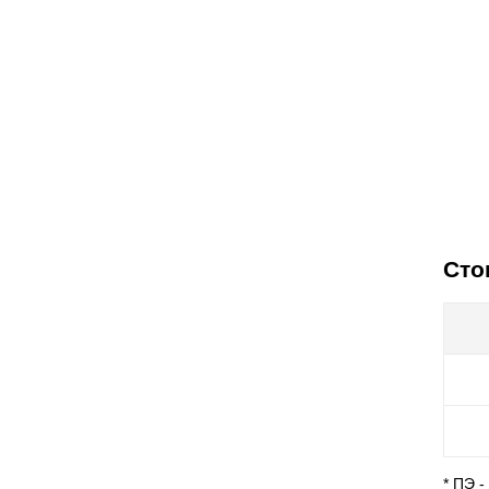
Сто
* ПЭ 