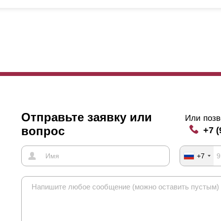
рекрывают друг друга, угол обзора такого ограждения немного бол
угом. А когда нахлест увеличивается, угол обзора естественным о
чему мы сделали такую градацию нахлеста? Угол обзора, конечно, 
гда
ламели
стыкуются, и когда они накладываются друг на друга, об
бы увидеть сквозь забор, нужно наклониться и посмотреть снизу вв
ько небо. Но если ваш дом находится очень близко к забору, и осо
жет оказаться в поле зрения любопытного прохожего. Если для вас
едует выбрать максимальный нахлест. А если для вас это не так в
обще без нахлеста, в этом случае забор будет стоить дешевле.
Отправьте заявку или
Или позв
ще один аспект, который следует учитывать при выборе нахлеста. Э
вопрос
+7 (
ина которой превышает 1,5 м, устанавливается усилитель. Необход
инных
ламелей
. Крепления такого усилителя видны на передней ча
+7
кладываются друг на друга, они скрывают эти крепления.