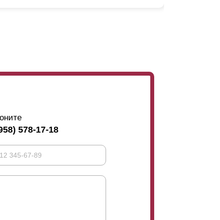
ьше, чем когда планки расположены друг над
бразом уменьшается еще больше.
не сильно меняется. И
зор вашего участка закрыт для прохожего.
ерх. Не очень удобно. И тогда обычно видно
бенно если он высокий, верхняя часть дома
 важно избежать подобных отклонений, то
ажно, вы можете выбрать меньший нахлест или
оните
то аспект дизайна. На задней части секции,
958) 578-17-18
имо избегать прогиба таких
сти ограждения (см. фото). Когда планки