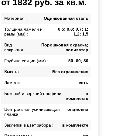
от 1832 руб. за кв.м.
Каркасы ворот
Калитки
Материал :
Оцинкованная сталь
Входные группы
Толщина ламели и
0,5; 0,6; 0,7; 1;
рамы (мм) :
1,2; 1,5
ВСЕ ДЛЯ ЗАБОРА
Вид
Порошковая окраска;
покрытия :
полиэстер
Панели для забора
Глубина секции (мм) :
50; 60; 80
Высота :
Без ограничения
Ламели :
есть
Боковой и верхний профили
в
:
комплекте
Центральная усиливающая
опционно
планка :
Заклепки в цвет забора :
в комплекте