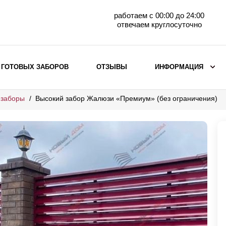
работаем с 00:00 до 24:00
отвечаем круглосуточно
 ГОТОВЫХ ЗАБОРОВ
ОТЗЫВЫ
ИНФОРМАЦИЯ
 заборы
Высокий забор Жалюзи «Премиум» (без ограничения)
ВЫБОР ПО МАТЕРИАЛУ
Заборы с кирпичными столбами
Заборы из евроштакетника
горизонтального
Металлические заборы для дачи
Забор жалюзи с кирпичными столбами
Металлические заборы
Металлические ограждения