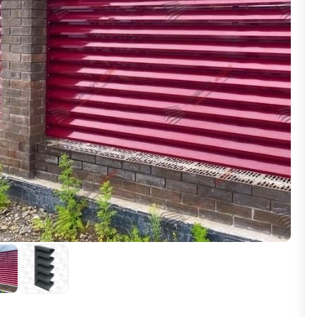
ВЫБОР ПО ХАРАКТЕРИСТИКАМ
Горизонтальные заборы
Высокие заборы
Красивые, дизайнерские заборы
ВЫБОР ПО СПОСОБУ МОНТАЖА
Заборы под ключ
Готовые заборы
Комплекты заборов-лего "сделай сам"
Быстровозводимые заборы