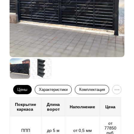
Цены
Характеристики
Комплектация
Покрытие
Длина
Наполнение
Цена
каркаса
ворот
от
77850
ППП
до 5 м
от 0,5 мм
руб.