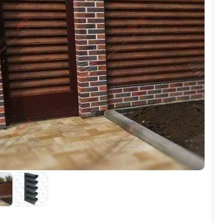
ВЫБОР ПО ХАРАКТЕРИСТИКАМ
Горизонтальные заборы
Высокие заборы
Красивые, дизайнерские заборы
ВЫБОР ПО СПОСОБУ МОНТАЖА
Заборы под ключ
Готовые заборы
Комплекты заборов-лего "сделай сам"
Быстровозводимые заборы