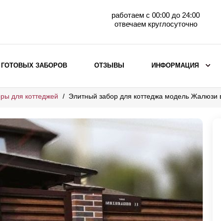
работаем с 00:00 до 24:00
отвечаем круглосуточно
 ГОТОВЫХ ЗАБОРОВ
ОТЗЫВЫ
ИНФОРМАЦИЯ
ры для коттеджей
Элитный забор для коттеджа модель Жалюзи
ВЫБОР ПО МАТЕРИАЛУ
Заборы с кирпичными столбами
Заборы из евроштакетника
горизонтального
Металлические заборы для дачи
Забор жалюзи с кирпичными столбами
Металлические заборы
Металлические ограждения