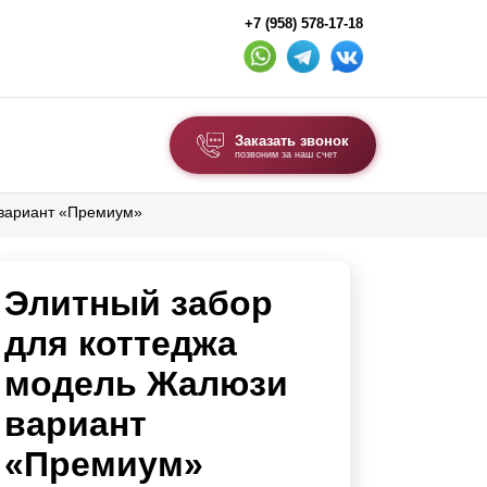
+7 (958) 578-17-18
Заказать звонок
позвоним за наш счет
 вариант «Премиум»
ВЫБОР ПО ТИПУ
Модульные заборы и ограждения
Элитный забор
Комбинированные заборы
Секционные заборы
для коттеджа
модель Жалюзи
ВОРОТА И КАЛИТКИ
вариант
Ворота откатные
«Премиум»
Ворота распашные
Ворота складные гармошка