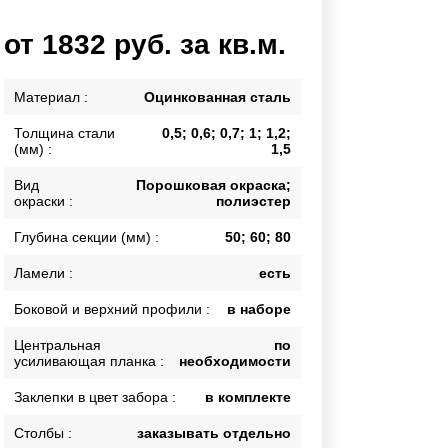
Каркасы ворот
от 1832 руб. за кв.м.
Калитки
Входные группы
Материал :
Оцинкованная сталь
Толщина стали
0,5; 0,6; 0,7; 1; 1,2;
ВСЕ ДЛЯ ЗАБОРА
(мм) :
1,5
Панели для забора
Вид
Порошковая окраска;
окраски :
полиэстер
Глубина секции (мм) :
50; 60; 80
Ламели :
есть
Боковой и верхний профили :
в наборе
Центральная
по
усиливающая планка :
необходимости
Заклепки в цвет забора :
в комплекте
Столбы :
заказывать отдельно