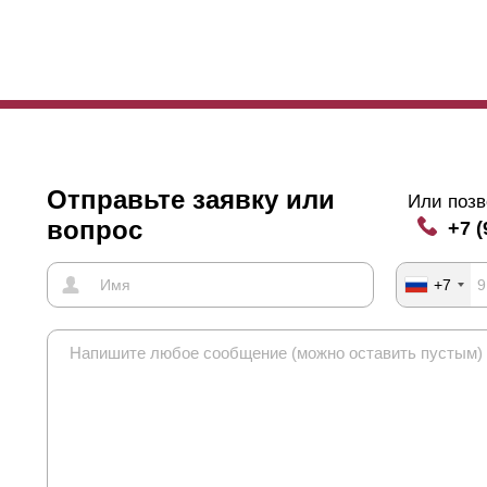
ачит, стоит сделать максимальный
нахлест
. А если это не столь важ
м предпочтительней хороший поток воздуха. Можно выбирать вар
о. Такой забор, к тому же экономичнее.
тите так же длину ламелей. Когда они более полутора метров, с за
едотвращают прогибание. И вот, сами крепления этих усилителей з
удшает эстетическую сторону. Если будет нужный
нахлест
, видно их
Отправьте заявку или
Или позв
вопрос
+7 (
+7