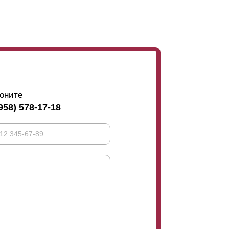
но или дом находится в глубине участка, а
ианты небольшого
нахлеста
или совсем без
дней стороны ставятся усилители. Они
аметны и с лицевой стороны, это заметно
 не будет и это гораздо элегантнее.
оните
958) 578-17-18